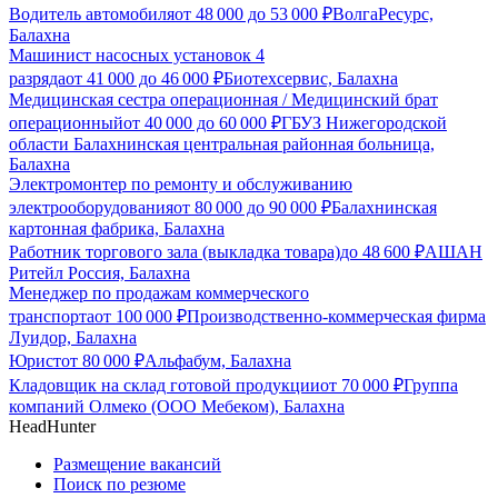
Водитель автомобиля
от
48 000
до
53 000
₽
ВолгаРесурс,
Балахна
Машинист насосных установок 4
разряда
от
41 000
до
46 000
₽
Биотехсервис, Балахна
Медицинская сестра операционная / Медицинский брат
операционный
от
40 000
до
60 000
₽
ГБУЗ Нижегородской
области Балахнинская центральная районная больница,
Балахна
Электромонтер по ремонту и обслуживанию
электрооборудования
от
80 000
до
90 000
₽
Балахнинская
картонная фабрика, Балахна
Работник торгового зала (выкладка товара)
до
48 600
₽
АШАН
Ритейл Россия, Балахна
Менеджер по продажам коммерческого
транспорта
от
100 000
₽
Производственно-коммерческая фирма
Луидор, Балахна
Юрист
от
80 000
₽
Альфабум, Балахна
Кладовщик на склад готовой продукции
от
70 000
₽
Группа
компаний Олмеко (ООО Мебеком), Балахна
HeadHunter
Размещение вакансий
Поиск по резюме