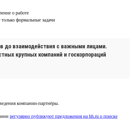
ление о работе
ат только формальные задачи
ов до взаимодействия с важными лицами.
стных крупных компаний и госкорпораций
заведения компании-партнёры.
пании
регулярно публикуют предложения на hh.ru о поиске