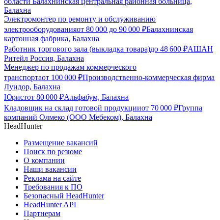
области Балахнинская центральная районная больница,
Балахна
Электромонтер по ремонту и обслуживанию
электрооборудования
от
80 000
до
90 000
₽
Балахнинская
картонная фабрика, Балахна
Работник торгового зала (выкладка товара)
до
48 600
₽
АШАН
Ритейл Россия, Балахна
Менеджер по продажам коммерческого
транспорта
от
100 000
₽
Производственно-коммерческая фирма
Луидор, Балахна
Юрист
от
80 000
₽
Альфабум, Балахна
Кладовщик на склад готовой продукции
от
70 000
₽
Группа
компаний Олмеко (ООО Мебеком), Балахна
HeadHunter
Размещение вакансий
Поиск по резюме
О компании
Наши вакансии
Реклама на сайте
Требования к ПО
Безопасный HeadHunter
HeadHunter API
Партнерам