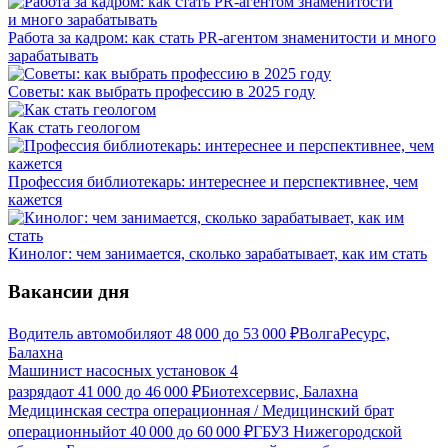
Работа за кадром: как стать PR-агентом знаменитости и много
зарабатывать
Советы: как выбрать профессию в 2025 году
Как стать геологом
Профессия библиотекарь: интереснее и перспективнее, чем
кажется
Кинолог: чем занимается, сколько зарабатывает, как им стать
Вакансии дня
Водитель автомобиля
от
48 000
до
53 000
₽
ВолгаРесурс,
Балахна
Машинист насосных установок 4
разряда
от
41 000
до
46 000
₽
Биотехсервис, Балахна
Медицинская сестра операционная / Медицинский брат
операционный
от
40 000
до
60 000
₽
ГБУЗ Нижегородской