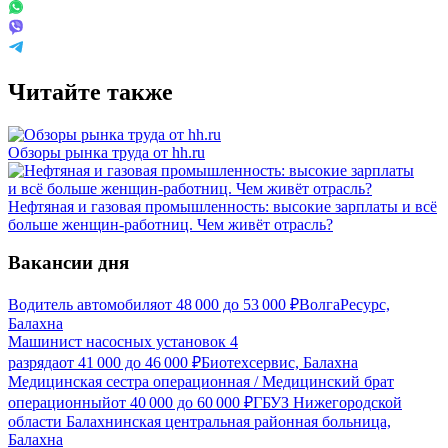
Читайте также
Обзоры рынка труда от hh.ru
Нефтяная и газовая промышленность: высокие зарплаты и всё
больше женщин-работниц. Чем живёт отрасль?
Вакансии дня
Водитель автомобиля
от
48 000
до
53 000
₽
ВолгаРесурс,
Балахна
Машинист насосных установок 4
разряда
от
41 000
до
46 000
₽
Биотехсервис, Балахна
Медицинская сестра операционная / Медицинский брат
операционный
от
40 000
до
60 000
₽
ГБУЗ Нижегородской
области Балахнинская центральная районная больница,
Балахна