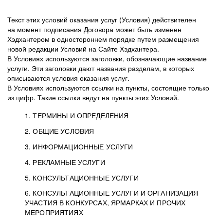
Текст этих условий оказания услуг (Условия) действителен
на момент подписания Договора может быть изменен
Хэдхантером в одностороннем порядке путем размещения
новой редакции Условий на Сайте Хэдхантера.
В Условиях используются заголовки, обозначающие название
услуги. Эти заголовки дают названия разделам, в которых
описываются условия оказания услуг.
В Условиях используются ссылки на пункты, состоящие только
из цифр. Такие ссылки ведут на пункты этих Условий.
1. ТЕРМИНЫ И ОПРЕДЕЛЕНИЯ
2. ОБЩИЕ УСЛОВИЯ
3. ИНФОРМАЦИОННЫЕ УСЛУГИ
1.1. Хэдхантер, или
Хэдхантер, ООО
4. РЕКЛАМНЫЕ УСЛУГИ
HeadHunter, или
«Хэдхантер», ИНН
2.1. Типы и статусы регистрации
5. КОНСУЛЬТАЦИОННЫЕ УСЛУГИ
Исполнитель
7718620740, адрес:
Типы регистрации
3.1. Предоставление доступа к базе данных
2.2. Активация услуг
6. КОНСУЛЬТАЦИОННЫЕ УСЛУГИ И ОРГАНИЗАЦИЯ
125047, г. Москва,
резюме с предложениями Соискателей
Описание и активация
УЧАСТИЯ В КОНКУРСАХ, ЯРМАРКАХ И ПРОЧИХ
2.1.1. Заказчику может быть присвоен один
4.0. Общие условия оказания рекламных услуг
внутригородская
о трудоустройстве с возможностью просмотра
МЕРОПРИЯТИЯХ
из Типов регистраций.
территория
4.0.1. Хэдхантер оказывает Заказчику услугу