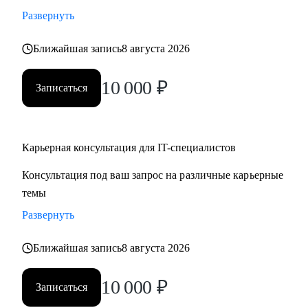
• Стратегии карьерного роста: как перейти с junior на
Развернуть
middle, с middle на senior уровень
Ближайшая запись
8 августа 2026
• Стратегия поиска работы: как и где искать вакансии, как
откликаться, как построить системный подход к поиску
10 000
₽
вакансий
Записаться
• Стратегия релокации в Европу: как выбрать страну, где
искать вакансии, на что обращать внимание
Карьерная консультация для IT-специалистов
Кому могу помочь:
Консультация под ваш запрос на различные карьерные
• QA, аналитики (бизнес + системные)
темы
• Разработчики
• Project/Product-менеджеры
Развернуть
Ближайшая запись
8 августа 2026
10 000
₽
Записаться