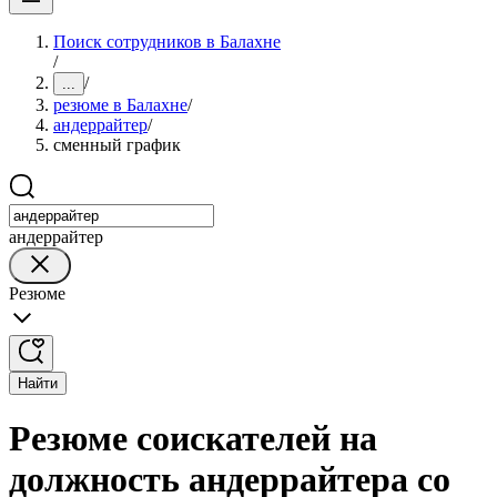
Поиск сотрудников в Балахне
/
/
...
резюме в Балахне
/
андеррайтер
/
сменный график
андеррайтер
Резюме
Найти
Резюме соискателей на
должность андеррайтера со