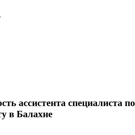
/
сть ассистента специалиста по
ту в Балахне