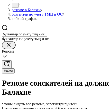
/
/
...
резюме в Балахне
/
бухгалтер по учету ТМЦ и ОС
/
гибкий график
бухгалтер по учету тмц и ос
Резюме
Найти
Резюме соискателей на должн
Балахне
Чтобы видеть все резюме, зарегистрируйтесь
После регистрации покажем ещё 6 и откроем фото