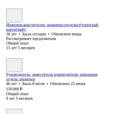
Инженер-конструктор, инженер-геодезист(топограф,
картограф).
38
лет
•
Была
сегодня
•
Обновлено
вчера
Рассматривает предложения
Общий опыт
15
лет
5
месяцев
Руководитель, заместитель руководителя, начальник
отдела, инженер
46
лет
•
Была
8 июля
•
Обновлено
22 июня
150 000
₽
Общий опыт
9
лет
5
месяцев