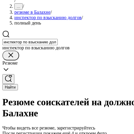
/
/
...
резюме в Балахне
/
инспектор по взысканию долгов
/
полный день
инспектор по взысканию долгов
Резюме
Найти
Резюме соискателей на должн
Балахне
Чтобы видеть все резюме, зарегистрируйтесь
После регистрации покажем ещё 4 и откроем фото