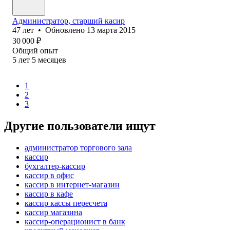
Администратор, старший касир
47
лет
•
Обновлено
13 марта 2015
30 000
₽
Общий опыт
5
лет
5
месяцев
1
2
3
Другие пользователи ищут
администратор торгового зала
кассир
бухгалтер-кассир
кассир в офис
кассир в интернет-магазин
кассир в кафе
кассир кассы пересчета
кассир магазина
кассир-операционист в банк