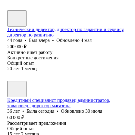
Технический директор, директор по гарантии и сервису,
директор по развитию
44
года
•
Был
вчера
•
Обновлено
4 мая
200 000
₽
Активно ищет работу
Конкретные достижения
Общий опыт
20
лет
1
месяц
Кредитный специалист продавец администратор,
товаровед , директор магазина
36
лет
•
Была
сегодня
•
Обновлено
30 июля
60 000
₽
Рассматривает предложения
Общий опыт
15
лет
2
месяца