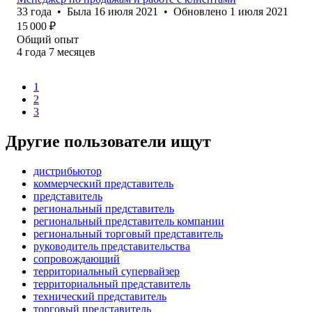
33
года
•
Была
16 июля 2021
•
Обновлено
1 июля 2021
15 000
₽
Общий опыт
4
года
7
месяцев
1
2
3
Другие пользователи ищут
дистрибьютор
коммерческий представитель
представитель
региональный представитель
региональный представитель компании
региональный торговый представитель
руководитель представительства
сопровождающий
территориальный супервайзер
территориальный представитель
технический представитель
торговый представитель