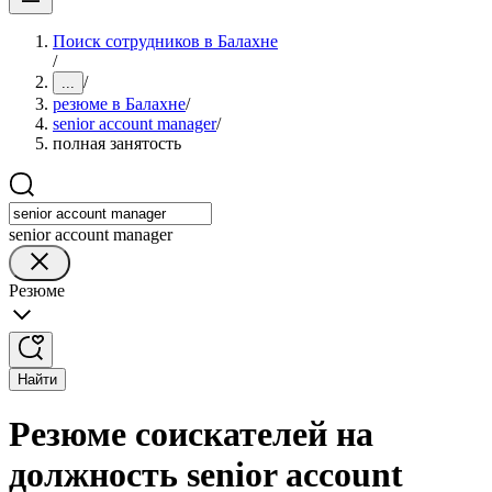
Поиск сотрудников в Балахне
/
/
...
резюме в Балахне
/
senior account manager
/
полная занятость
senior account manager
Резюме
Найти
Резюме соискателей на
должность senior account