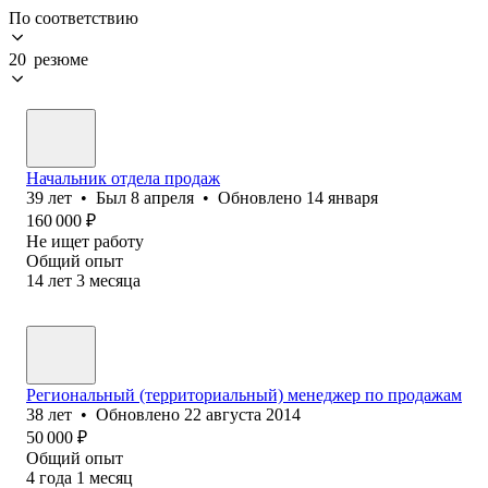
По соответствию
20 резюме
Начальник отдела продаж
39
лет
•
Был
8 апреля
•
Обновлено
14 января
160 000
₽
Не ищет работу
Общий опыт
14
лет
3
месяца
Региональный (территориальный) менеджер по продажам
38
лет
•
Обновлено
22 августа 2014
50 000
₽
Общий опыт
4
года
1
месяц