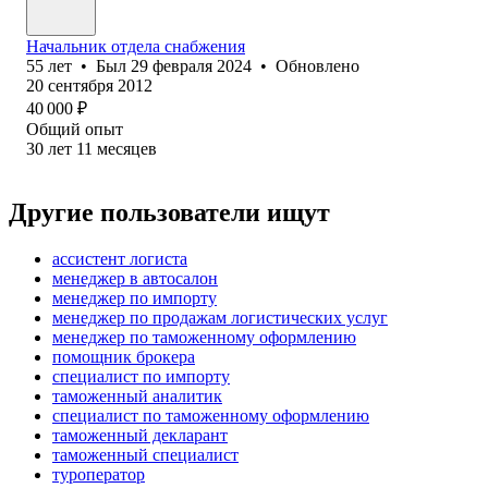
Начальник отдела снабжения
55
лет
•
Был
29 февраля 2024
•
Обновлено
20 сентября 2012
40 000
₽
Общий опыт
30
лет
11
месяцев
Другие пользователи ищут
ассистент логиста
менеджер в автосалон
менеджер по импорту
менеджер по продажам логистических услуг
менеджер по таможенному оформлению
помощник брокера
специалист по импорту
таможенный аналитик
специалист по таможенному оформлению
таможенный декларант
таможенный специалист
туроператор