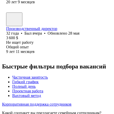
20
лет
9
месяцев
Производственный директор
32
года
•
Был
вчера
•
Обновлено
28 мая
3 600
$
Не ищет работу
Общий опыт
9
лет
11
месяцев
Быстрые фильтры подбора вакансий
Частичная занятость
Гибкий график
Полный день
Проектная работа
Вахтовый метод
Корпоративная поддержка сотрудников
Какой соцпакет вы предлагаете семейным сотрудникам?