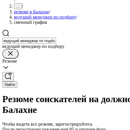
/
/
...
резюме в Балахне
/
ведущий менеджер по подбору
/
сменный график
ведущий менеджер по подбору
Резюме
Найти
Резюме соискателей на должн
Балахне
Чтобы видеть все резюме, зарегистрируйтесь
После регистрации покажем ещё 95 и откроем фото