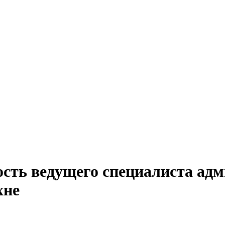
ость ведущего специалиста адм
хне