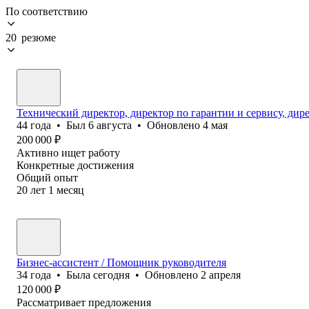
По соответствию
20 резюме
Технический директор, директор по гарантии и сервису, дир
44
года
•
Был
6 августа
•
Обновлено
4 мая
200 000
₽
Активно ищет работу
Конкретные достижения
Общий опыт
20
лет
1
месяц
Бизнес-ассистент / Помощник руководителя
34
года
•
Была
сегодня
•
Обновлено
2 апреля
120 000
₽
Рассматривает предложения