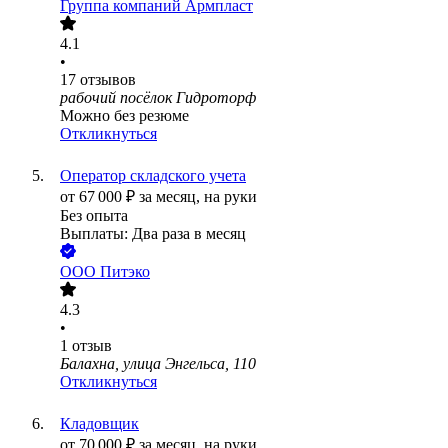
Группа компаний Армпласт
4.1
•
17
отзывов
рабочий посёлок Гидроторф
Можно без резюме
Откликнуться
Оператор складского учета
от
67 000
₽
за месяц,
на руки
Без опыта
Выплаты: Два раза в месяц
ООО
Питэко
4.3
•
1
отзыв
Балахна, улица Энгельса, 110
Откликнуться
Кладовщик
от
70 000
₽
за месяц,
на руки