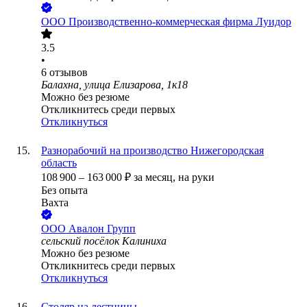
ООО
Производственно-коммерческая фирма Луидор
3.5
•
6
отзывов
Балахна, улица Елизарова, 1к18
Можно без резюме
Откликнитесь среди первых
Откликнуться
Разнорабочий на производство Нижегородская
область
108 900
–
163 000
₽
за месяц,
на руки
Без опыта
Вахта
ООО
Авалон Групп
сельский посёлок Калиниха
Можно без резюме
Откликнитесь среди первых
Откликнуться
Столяр на лестницы