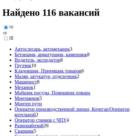
Найдено 116 вакансий
Автослесарь, автомеханик
3
Бетонщик, арматурщик, каменщик
8
Водитель, экспедитор
8
Грузчик
10
Кладовщик, Приемщик товаров
6
Маляр, штукатур, отделочник
2
Машинист
8
Механик
1
Мойщик посуды, Помощник повара
Монтажник
5
Монтер пути
Оператор производственной линии, Кочегар/Оператор
котельной
2
Оператор станков с ЧПУ
4
Разнорабочий
26
Сварщик
5