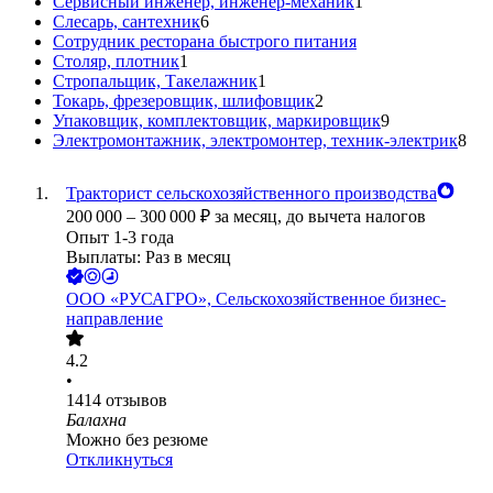
Сервисный инженер, инженер-механик
1
Слесарь, сантехник
6
Сотрудник ресторана быстрого питания
Столяр, плотник
1
Стропальщик, Такелажник
1
Токарь, фрезеровщик, шлифовщик
2
Упаковщик, комплектовщик, маркировщик
9
Электромонтажник, электромонтер, техник-электрик
8
Тракторист сельскохозяйственного производства
200 000
–
300 000
₽
за месяц,
до вычета налогов
Опыт 1-3 года
Выплаты: Раз в месяц
ООО
«РУСАГРО», Сельскохозяйственное бизнес-
направление
4.2
•
1414
отзывов
Балахна
Можно без резюме
Откликнуться