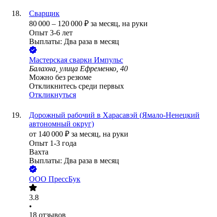
Сварщик
80 000
–
120 000
₽
за месяц,
на руки
Опыт 3-6 лет
Выплаты: Два раза в месяц
Мастерская сварки Импульс
Балахна, улица Ефременко, 40
Можно без резюме
Откликнитесь среди первых
Откликнуться
Дорожный рабочий в Харасавэй (Ямало-Ненецкий
автономный округ)
от
140 000
₽
за месяц,
на руки
Опыт 1-3 года
Вахта
Выплаты: Два раза в месяц
ООО
ПрессБук
3.8
•
18
отзывов