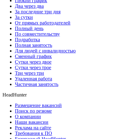
Гибкий график
Два через два
За последние три дня
За сутки
От прямых работодателей
Полный день
По совместительству
Подработка
Полная занятость
Для людей с инвалидностью
Сменный график
Сутки через двое
Сутки через трое
Три через три
Удаленная работа
Частичная занятость
HeadHunter
Размещение вакансий
Поиск по резюме
О компании
Наши вакансии
Реклама на сайте
Требования к ПО
Безопасный HeadHunter