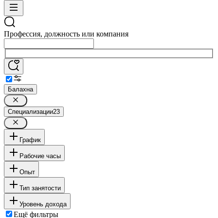
Профессия, должность или компания
Балахна
Специализации
23
График
Рабочие часы
Опыт
Тип занятости
Уровень дохода
Ещё фильтры