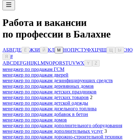
Работа и вакансии
по профессии в Балахне
А
Б
В
Г
Д
Е
Ж
З
И
К
Л
Н
О
П
Р
С
Т
У
Ф
Х
Ц
Ч
Ш
Э
Ю
Ё
Й
М
Щ
Ы
#
Я
A
B
C
D
E
F
G
H
I
J
K
L
M
N
O
P
Q
R
S
T
U
V
W
X
Y
Z
менеджер по продажам ГСМ
менеджер по продажам дверей
менеджер по продажам дезинфицирующих средств
менеджер по продажам деревянных домов
менеджер по продажам детских праздников
менеджер по продажам детских товаров
2
менеджер по продажам детской одежды
менеджер по продажам дизельного топлива
менеджер по продажам добавок в бетон
менеджер по продажам домов
менеджер по продажам дополнительного оборудования
менеджер по продажам дополнительных услуг
3
менеджер по продажам дорожно-строительной техники