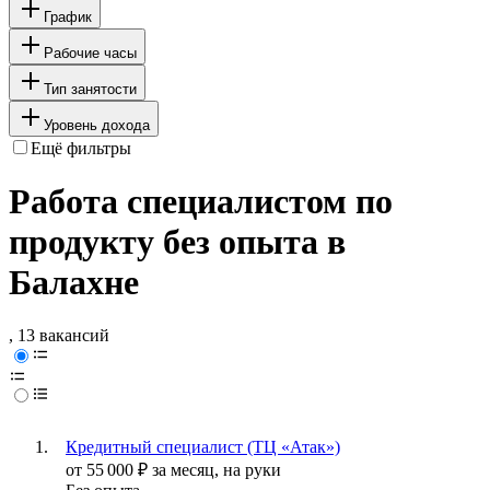
График
Рабочие часы
Тип занятости
Уровень дохода
Ещё фильтры
Работа специалистом по
продукту без опыта в
Балахне
, 13 вакансий
Кредитный специалист (ТЦ «Атак»)
от
55 000
₽
за месяц,
на руки